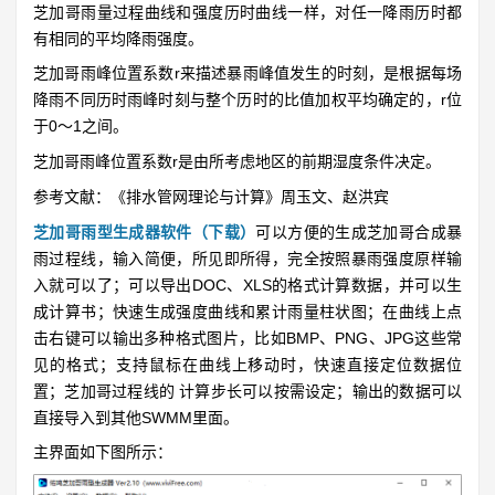
芝加哥雨量过程曲线和强度历时曲线一样，对任一降雨历时都
有相同的平均降雨强度。
芝加哥雨峰位置系数r来描述暴雨峰值发生的时刻，是根据每场
降雨不同历时雨峰时刻与整个历时的比值加权平均确定的，r位
于0～1之间。
芝加哥雨峰位置系数r是由所考虑地区的前期湿度条件决定。
参考文献：《排水管网理论与计算》周玉文、赵洪宾
芝加哥雨型生成器软件（下载）
可以方便的生成芝加哥合成暴
雨过程线，输入简便，所见即所得，完全按照暴雨强度原样输
入就可以了；可以导出DOC、XLS的格式计算数据，并可以生
成计算书；快速生成强度曲线和累计雨量柱状图；在曲线上点
击右键可以输出多种格式图片，比如BMP、PNG、JPG这些常
见的格式；支持鼠标在曲线上移动时，快速直接定位数据位
置；芝加哥过程线的 计算步长可以按需设定；输出的数据可以
直接导入到其他SWMM里面。
主界面如下图所示：