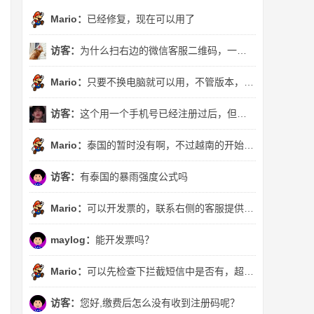
Mario：
已经修复，现在可以用了
访客：
为什么扫右边的微信客服二维码，一直跳转到这个页面?
Mario：
只要不换电脑就可以用，不管版本，否则需要另买了。或者购买了“不限设备版”也可以换任意电脑使用
访客：
这个用一个手机号已经注册过后，但是暴雨i强度公式版本不一样，还可以用吗
Mario：
泰国的暂时没有啊，不过越南的开始收录了^_^
访客：
有泰国的暴雨强度公式吗
Mario：
可以开发票的，联系右侧的客服提供订单号就可以了
maylog：
能开发票吗？
Mario：
可以先检查下拦截短信中是否有，超出3分钟没有收到，可以QQ联系右侧的客服。直接提供注册手机号或者订单号就行
访客：
您好,缴费后怎么没有收到注册码呢？