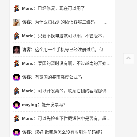
Mario：
已经修复，现在可以用了
访客：
为什么扫右边的微信客服二维码，一直跳转到这个页面?
Mario：
只要不换电脑就可以用，不管版本，否则需要另买了。或者购买了“不限设备版”也可以换任意电脑使用
访客：
这个用一个手机号已经注册过后，但是暴雨i强度公式版本不一样，还可以用吗
Mario：
泰国的暂时没有啊，不过越南的开始收录了^_^
访客：
有泰国的暴雨强度公式吗
Mario：
可以开发票的，联系右侧的客服提供订单号就可以了
maylog：
能开发票吗？
Mario：
可以先检查下拦截短信中是否有，超出3分钟没有收到，可以QQ联系右侧的客服。直接提供注册手机号或者订单号就行
访客：
您好,缴费后怎么没有收到注册码呢？