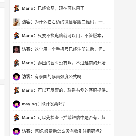
Mario：
已经修复，现在可以用了
访客：
为什么扫右边的微信客服二维码，一直跳转到这个页面?
Mario：
只要不换电脑就可以用，不管版本，否则需要另买了。或者购买了“不限设备版”也可以换任意电脑使用
访客：
这个用一个手机号已经注册过后，但是暴雨i强度公式版本不一样，还可以用吗
Mario：
泰国的暂时没有啊，不过越南的开始收录了^_^
访客：
有泰国的暴雨强度公式吗
Mario：
可以开发票的，联系右侧的客服提供订单号就可以了
maylog：
能开发票吗？
Mario：
可以先检查下拦截短信中是否有，超出3分钟没有收到，可以QQ联系右侧的客服。直接提供注册手机号或者订单号就行
访客：
您好,缴费后怎么没有收到注册码呢？