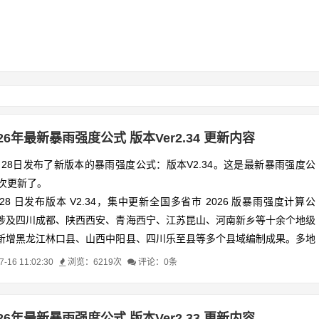
026年最新暴雨强度公式 版本Ver2.34 更新内容
7月28日发布了新版本的暴雨强度公式：版本V2.34。这是最新暴雨强度公
5次更新了。
 月 28 日发布版本 V2.34，集中更新全国多省市 2026 版暴雨强度计算公
涉及四川成都、陕西西安、青海西宁、江苏昆山、河南新乡等十余个地级
新增黑龙江林口县、山西中阳县、四川乐至县等多个县域编制成果。多地
启用日期并废止早年旧版公式，其中益阳新版仅作为参考对比，工程设计
16 11:02:30
浏览：6219次
评论：0条
5 版标准。同时补充广元长短历时分组公式、西宁 9 套分项公式、益阳 11
江西多地依托多年实测降雨数据完成公式修订，完善了短历时、长历时及
系。这些更新覆盖短历时与长历时公式，明确执行时间与适用范围，为各
026年最新暴雨强度公式 版本Ver2.33 更新内容